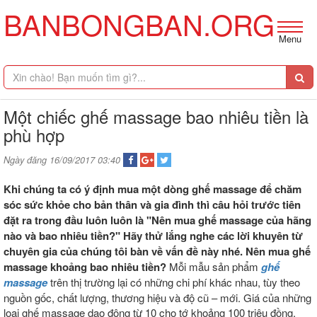
BANBONGBAN.ORG
Menu
Một chiếc ghế massage bao nhiêu tiền là
phù hợp
Ngày đăng 16/09/2017 03:40
Khi chúng ta có ý định mua một dòng ghế massage để chăm
sóc sức khỏe cho bản thân và gia đình thì câu hỏi trước tiên
đặt ra trong đầu luôn luôn là "Nên mua ghế massage của hãng
nào và bao nhiêu tiền?" Hãy thử lắng nghe các lời khuyên từ
chuyên gia của chúng tôi bàn về vấn đề này nhé.
Nên mua ghế
massage khoảng bao nhiêu tiền?
Mỗi mẫu sản phẩm
ghế
massage
trên thị trường lại có những chi phí khác nhau, tùy theo
nguồn gốc, chất lượng, thương hiệu và độ cũ – mới. Giá của những
loại ghế massage dao động từ 10 cho tớ khoảng 100 triệu đồng.