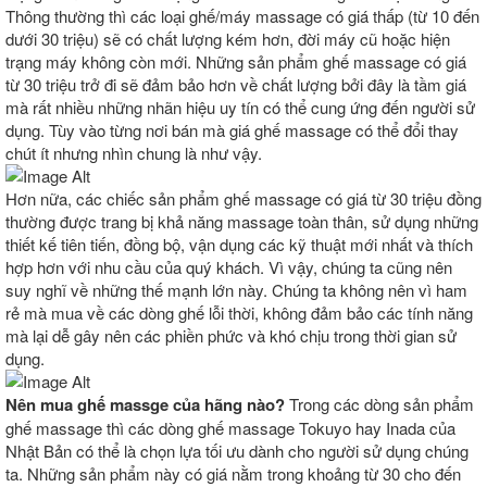
Thông thường thì các loại ghế/máy massage có giá thấp (từ 10 đến
dưới 30 triệu) sẽ có chất lượng kém hơn, đời máy cũ hoặc hiện
trạng máy không còn mới. Những sản phẩm ghế massage có giá
từ 30 triệu trở đi sẽ đảm bảo hơn về chất lượng bởi đây là tầm giá
mà rất nhiều những nhãn hiệu uy tín có thể cung ứng đến người sử
dụng. Tùy vào từng nơi bán mà giá ghế massage có thể đổi thay
chút ít nhưng nhìn chung là như vậy.
Hơn nữa, các chiếc sản phẩm ghế massage có giá từ 30 triệu đồng
thường được trang bị khả năng massage toàn thân, sử dụng những
thiết kế tiên tiến, đồng bộ, vận dụng các kỹ thuật mới nhất và thích
hợp hơn với nhu cầu của quý khách. Vì vậy, chúng ta cũng nên
suy nghĩ về những thế mạnh lớn này. Chúng ta không nên vì ham
rẻ mà mua về các dòng ghế lỗi thời, không đảm bảo các tính năng
mà lại dễ gây nên các phiền phức và khó chịu trong thời gian sử
dụng.
Nên mua ghế massge của hãng nào?
Trong các dòng sản phẩm
ghế massage thì các dòng ghế massage Tokuyo hay Inada của
Nhật Bản có thể là chọn lựa tối ưu dành cho người sử dụng chúng
ta. Những sản phẩm này có giá nằm trong khoảng từ 30 cho đến